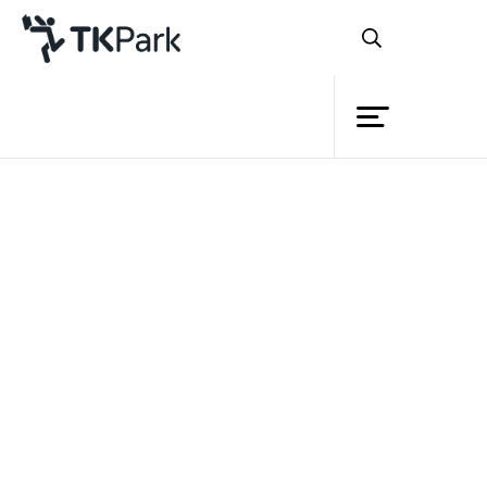
ห้องสมุด
ดาวน์โหลดเอกสาร
ความรู้
กรุณากรอกข้อมูลสำหรับดาวน์โหลดไฟล์ไปใช้งาน
กิจกรรม
ชื่อ
โครงการ
นามสกุล
สมาชิก
เครือข่าย
หน่วยงาน / องค์กร
บริการ
อีเมล