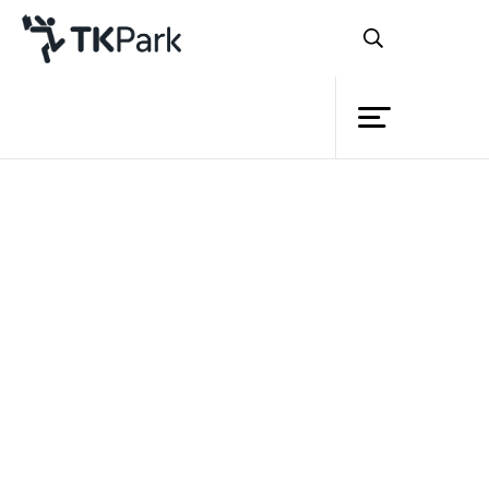
ห้องสมุด
ย้อนกลับ
ความรู้
กิจกรรม
โครงการ
ในยุคที่หลายๆ ฝ่ายในประเทศไทย
สมาชิก
ช่วยกันรณรงค์ให้เยาวชนรักการอ่าน ถือได้
เครือข่าย
ว่าได้ปลุกกระแสแห่งจิตสำนึกของคนกลุ่ม
บริการ