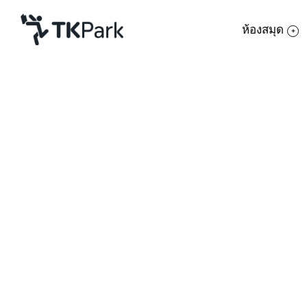
ห้องสมุด
ห้องสมุด
ย้อนกลับ
ความรู้
กิจกรรม
โครงการ
“อยากตายรึไงฮะ
!!!”
สมาชิก
เครือข่าย
ถ้ามีใครสักคนมาพูดแบบนี้กับคุณ
บริการ
คุณจะรักเขาหรือเธอคนนั้นได้บ้าง
แต่สำหรับผู้ชายเจี๋ยมเจี้ยม หน้าบื้อๆ 
เกี่ยวกับเรา