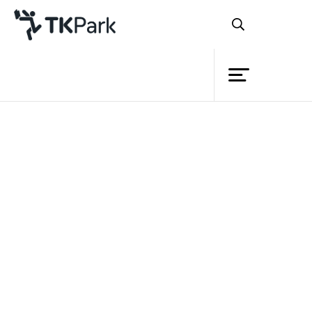
ห้องสมุด
ย้อนกลับ
ความรู้
กิจกรรม
โครงการ
รู้หรือไม่ว่าเทศกาลสงกรานต์นั้น ไม่
สมาชิก
ได้มีแต่บ้านเราเท่านั้น ประเทศบ้านใกล้เรือน
เครือข่าย
เคียงที่มีชายแดนติดกันกับเราก็มีเทศกาล
บริการ