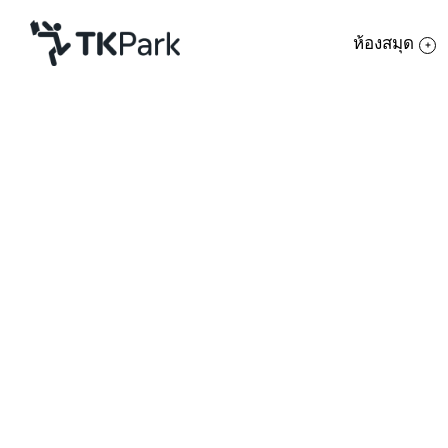
ห้องสมุด
ห้องสมุด
ย้อนกลับ
ความรู้
กิจกรรม
โครงการ
สมาชิก
เครือข่าย
บริการ
เกี่ยวกับเรา
“Pay It Forward หากใจเราพร้อม จะให้