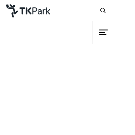
ห้องสมุด
ย้อนกลับ
ความรู้
กิจกรรม
Bangkok World book capital 2013
โครงการ
กรุงเทพมหานคร : มหานครแห่งการอ่าน
สมาชิก
เครือข่าย
ของโลก ปี พ.ศ.2556
บริการ