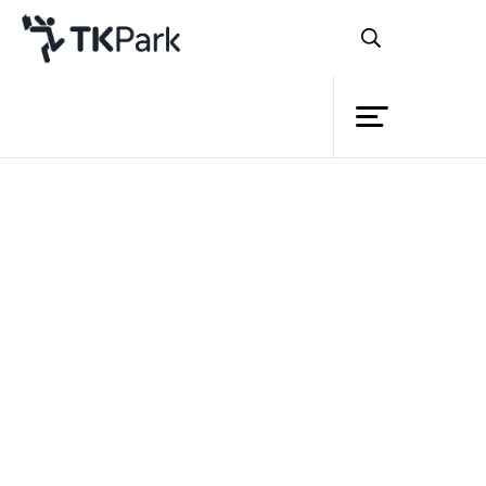
ห้องสมุด
ย้อนกลับ
ความรู้
กิจกรรม
โครงการ
สำนักงานอุทยานการเรียนรู้
สมาชิก
(สอร.)
TK park เ
เครือข่าย
บริการ