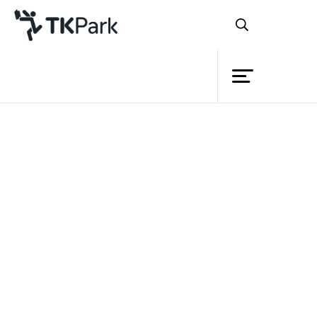
ห้องสมุด
ย้อนกลับ
ความรู้
กิจกรรม
โครงการ
SIPA และ TK park จัดงานแถลงข่าว
สมาชิก
ความร่วมมือระหว่างหน่วยงานในการส่ง
เครือข่าย
เสริมอุตสาหกรรมดิจิทัล คอนเทนต์ไทย
บริการ