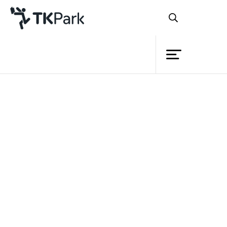
ห้องสมุด
ย้อนกลับ
ความรู้
กิจกรรม
โครงการ
อุทยานการเรียนรู้นครภูเก็ต (
PK park)
สมาชิก
โชว์จุดแข็งด้านไอซีที พัฒนาสองแหล่งเรียน
เครือข่าย
รู้ เชื่อมโยงระบบ “ห้องสมุดมีชีวิต”
บริการ