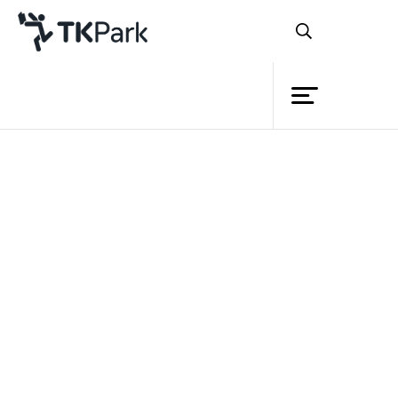
ห้องสมุด
ย้อนกลับ
ความรู้
กิจกรรม
โครงการ
I(dea) I read
ตอน More than words
ภาค 2
สมาชิก
เครือข่าย
บริการ