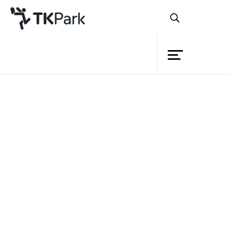
ห้องสมุด
ย้อนกลับ
ความรู้
กิจกรรม
โครงการ
TK on Tour ภาค 2 : โครงการลดเวลาเรียน
สมาชิก
เพิ่มเวลารู้
เครือข่าย
บริการ