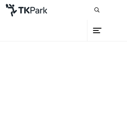
ห้องสมุด
ย้อนกลับ
ความรู้
กิจกรรม
โครงการ
ปัจจุบันคนรุ่นใหม่มีแนวโน้มที่จะ
สมาชิก
ทำธุรกิจส่วนตัวมากขึ้น จากการเข้ามาสนับ
เครือข่าย
สนุนเงินทุนของสถาบันต่างๆไม่ว่าจะเป็น
บริการ