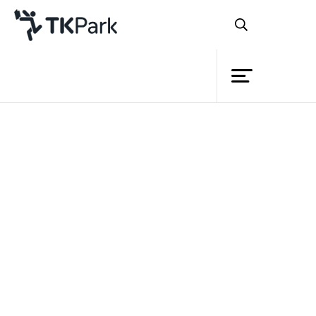
ห้องสมุด
ย้อนกลับ
ความรู้
กิจกรรม
โครงการ
หลังเสร็จสิ้นจากการคัดเลือกใน
สมาชิก
รอบที่สองไปแล้ว เราก็ได้เยาวชนนักเขียนตัว
เครือข่าย
จริงจำนวน 30 คน เพื่อเข้าอบรมการทำ
บริการ