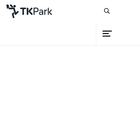
ห้องสมุด
ย้อนกลับ
ความรู้
กิจกรรม
โครงการ
เชื่อว่าเด็กๆ ทุกคนย่อมมี ‘ฮีโร่’ ใน
สมาชิก
ดวงใจเป็นของตนเอง ไม่ว่าจะเป็นฮีโร่ที่อยู่
เครือข่าย
ในการ์ตูน เกมต่างๆ หรือแม้กระทั่งฮีโร่ที่เป็น
บริการ