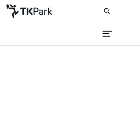
ห้องสมุด
ย้อนกลับ
ความรู้
กิจกรรม
ในปี ค.ศ. 2015 (พ.ศ. 2558) อาเซียน
โครงการ
หรือสมาคมประชาชาติแห่งเอเชียตะวันออก
สมาชิก
เครือข่าย
เฉียงใต้ (Association of South East Asian
Nations หรือ ASEAN) จะมีการเปิดเสรีการ
บริการ