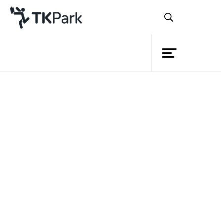
ห้องสมุด
ย้อนกลับ
ความรู้
กิจกรรม
โครงการ
ห้องเรียนกลับด้าน (
Flipped Classroom)
สมาชิก
ท้าทายการเรียนรู้แบบดั้งเดิม
เครือข่าย
บริการ