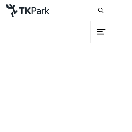
ห้องสมุด
ย้อนกลับ
ความรู้
กิจกรรม
โครงการ
ไม่ว่าเด็กคนไหนก็ชอบการ์ตูน
สมาชิก
และยิ่งชอบมากขึ้นเมื่อตัวการ์ตูนเหล่านั้น
เครือข่าย
เคลื่อนไหวไปมาในหน้าจอโทรทัศน์หรือใน
บริการ