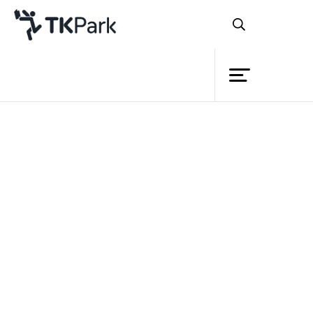
ห้องสมุด
ย้อนกลับ
ความรู้
กิจกรรม
โครงการ
เมล็ดพันธุ์หนึ่งลงดินเติบโตเป็นต้น
สมาชิก
กล้าจะต้องมีทั้งแสงแดดและน้ำ ช่วยทำให้
เครือข่าย
เติบโตจนกระทั่งกลายเป็นไม้ใหญ่พร้อมจะ
บริการ