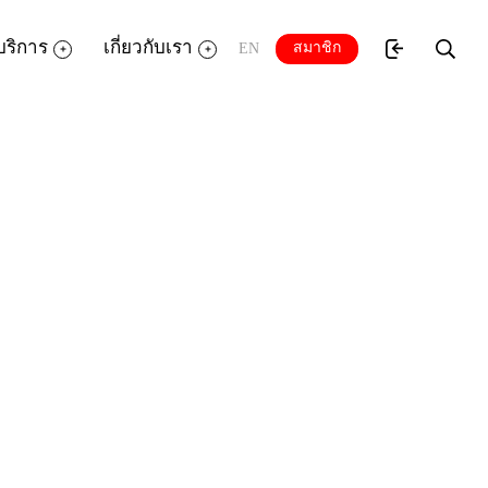
บริการ
เกี่ยวกับเรา
สมาชิก
EN
ัญของชาติที่ประชาชนทุกหมู่เหล่า จะได้ร่วม
ห้แก่ประเทศชาติ อีกทางหนึ่งด้วย
ัย 4 ตั้งแต่ อาหาร เครื่องนุ่งห่ม ที่อยู่
าน บรรเทาอุทกภัย และอื่นๆ อีกมาก