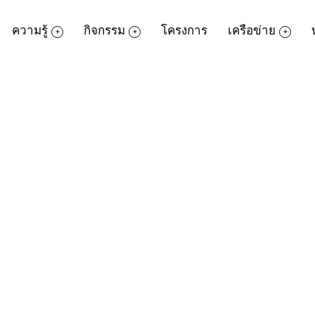
ความรู้
กิจกรรม
โครงการ
เครือข่าย
ชา (ขึ้น 15 ค่ำเดือน 6) ของทุกปี เป็นวันสำค
ูนทรัพยากรป่าไม้ อันเป็นการบำเพ็ญประโยชน์ใ
การดำรงชีวิต ป่าไม้เป็นแหล่งวัตถุดิบของปัจจ
กิจ อุตสาหกรรม การท่องเที่ยว การชลประท