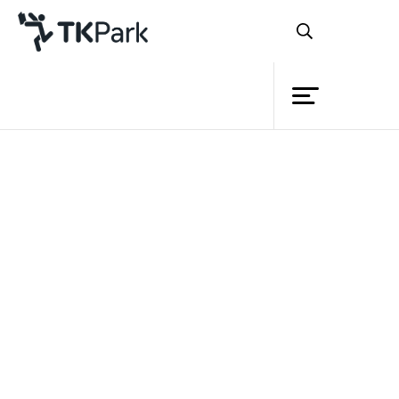
ห้องสมุด
บทความ
ความรู้
Book Lists
งานวิชาการ
กิจกรรม
พอดแคสต์
วิดีโอ
สื่อสิ่งพิมพ์
โครงการ
สมาชิก
เครือข่าย
บริการ