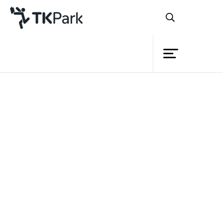
ห้องสมุด
ย้อนกลับ
ความรู้
กิจกรรม
โครงการ
ฉายภาพยนตร์เรื่อง "Fair Play"
สมาชิก
ภายใต้กิจกรรม Contemporary World Film
เครือข่าย
Series
บริการ