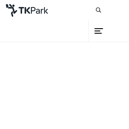
ห้องสมุด
ย้อนกลับ
ความรู้
กิจกรรม
Inspired by Idol
โครงการ
เห็ด young ครั้งที่ 8 - อยากจัดคอนเสิร์ต ทำ
สมาชิก
เครือข่าย
ไงดี? โดย “ฟังใจ”
บริการ