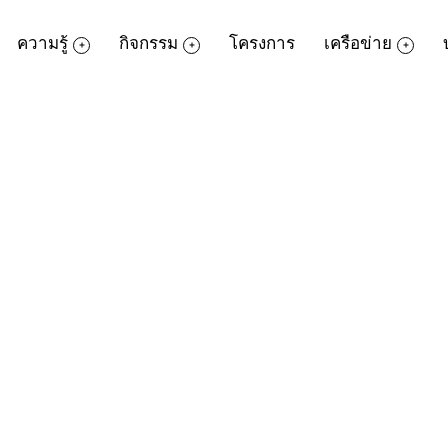
ความรู้
กิจกรรม
โครงการ
เครือข่าย