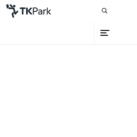
ห้องสมุด
ย้อนกลับ
ความรู้
4 พฤศจิกายน 2566 เวลา 14:00 - 16:00 น.
18 พฤศจิกายน 2566 เวลา 14:00 - 16:00 น.
กิจกรรม
2 ธันวาคม 2566 เวลา 14:00 - 16:00 น.
16 ธันวาคม 2566 เวลา 14:00 - 16:00 น.
โครงการ
สมาชิก
เครือข่าย
บริการ