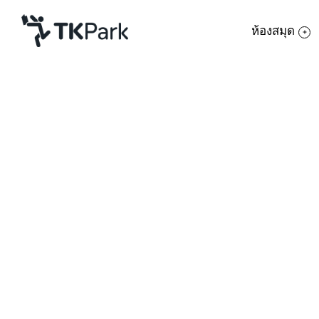
ห้องสมุด
ห้องสมุด
ย้อนกลับ
ความรู้
18 - 19 มิถุนายน 2565 เวลา 14:00 - 17:00 น.
2 - 3 กรกฎาคม 2565 เวลา 14:00 - 17:00 น.
กิจกรรม
9 - 10 กรกฎาคม 2565 เวลา 14:00 - 17:00 น.
23 - 24 กรกฎาคม 2565 เวลา 14:00 - 17:00 น.
โครงการ
30 - 31 กรกฎาคม 2565 เวลา 14:00 - 17:00 น.
สมาชิก
เครือข่าย
บริการ
เกี่ยวกับเรา