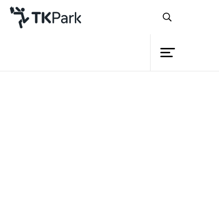
ห้องสมุด
ย้อนกลับ
ความรู้
กิจกรรม
โครงการ
“ปลดปล่อยพลัง
สมาชิก
ในตัวคุณ เพื่อความสำเร็จและความ
เครือข่าย
สุข”
บริการ