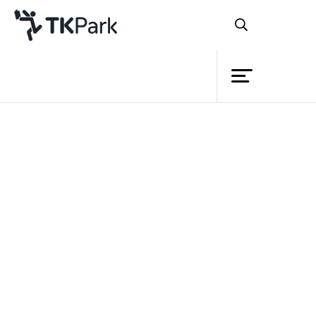
ห้องสมุด
ย้อนกลับ
ความรู้
กิจกรรม
โครงการ
“โลกในทุกวันนี้ไม่ใช่โลกที่เราคุ้นเคยในวัย
สมาชิก
เด็ก และไม่ใช่โลกที่รุ่นลูกหลานของเราจะ
เครือข่าย
อยู่อาศัย เนื่องจากความเปลี่ยนแปลงอย่าง
บริการ