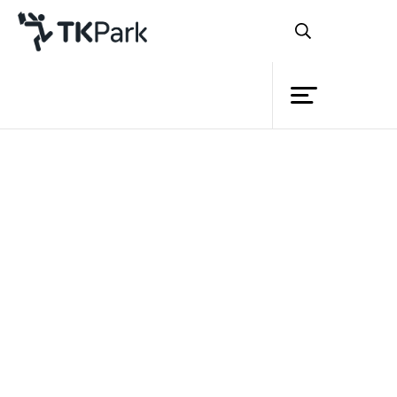
ห้องสมุด
ย้อนกลับ
ความรู้
กิจกรรม
โครงการ
“โลกของแมลง A Bug’s Life”
สมาชิก
เครือข่าย
บริการ