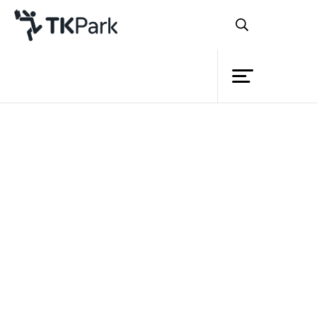
ห้องสมุด
ย้อนกลับ
ความรู้
กิจกรรม
โครงการ
ในปัจจุบัน สื่อยอดนิยมอย่างหนึ่ง
สมาชิก
ของโลกออนไลน์คือ “คลิปวิดีโอ” ด้วยความ
เครือข่าย
สั้น กระชับ เข้าใจง่าย และส่งต่อได้อย่าง
บริการ