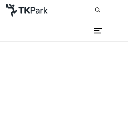
ห้องสมุด
ย้อนกลับ
ความรู้
กิจกรรม
โครงการ
สำนักงานอุทยานการเรียนรู้
สมาชิก
(TK park)
มูลนิธิอินเทอร์เน็ต
เครือข่าย
ร่วมพัฒนาไทย
บริการ