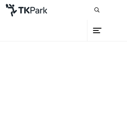
ห้องสมุด
ย้อนกลับ
ความรู้
กิจกรรม
โครงการ
พิพิธอาเซียน สัญจร
A journey through
สมาชิก
ASEAN
เครือข่าย
บริการ