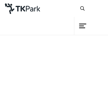
ห้องสมุด
ดาวน์โหลดเอกสาร
ความรู้
กรุณากรอกข้อมูลสำหรับดาวน์โหลดไฟล์ไปใช้งาน
กิจกรรม
ชื่อ
โครงการ
นามสกุล
สมาชิก
เครือข่าย
หน่วยงาน / องค์กร
บริการ
อีเมล