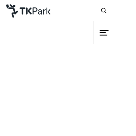
ห้องสมุด
ย้อนกลับ
ความรู้
กิจกรรม
โครงการ
หลังจากที่การอบรมในช่วงเช้า ซึ่ง
สมาชิก
เป็นการอบรมในหัวข้อ เลือกสรรมุมชีวิต
เครือข่าย
ลิขิตเป็นเรื่องสั้นและนวนิยาย เสร็จสิ้นลง ก็
บริการ