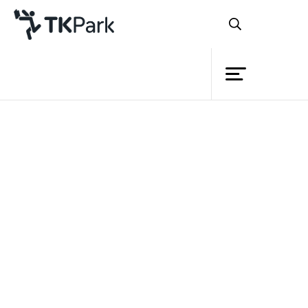
ห้องสมุด
ย้อนกลับ
ความรู้
กิจกรรม
ตลอดระยะเวลา ๔๕ ปีที่ผ่านมา
โครงการ
อาเซียนได้มีการวางกรอบความร่วมมือ เพื่อ
สมาชิก
เครือข่าย
สร้างความเข็มแข็ง รวมถึงความมั่นคงของ
ประเทศสมาชิกทั้งด้านความมั่นคงเศรษฐกิจ
บริการ