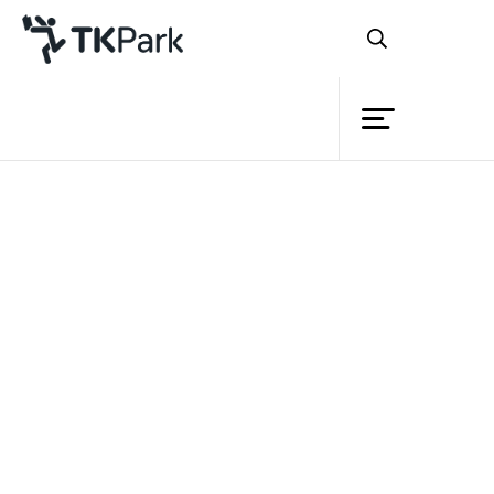
ห้องสมุด
ย้อนกลับ
ความรู้
กิจกรรม
โครงการ
“ปลดปล่อยพลัง
สมาชิก
ในตัวคุณ เพื่อความสำเร็จและความ
เครือข่าย
สุข”
บริการ