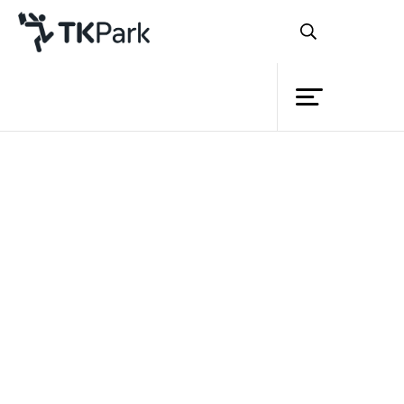
ห้องสมุด
ย้อนกลับ
ความรู้
กิจกรรม
โครงการ
TK Square Korat อุทยานการเรียนรู้ของ
สมาชิก
เมืองโคราช
เครือข่าย
แหล่งเรียนรู้เพื่อคนทุกกลุ่มทุกวัย กับการร้อย
บริการ