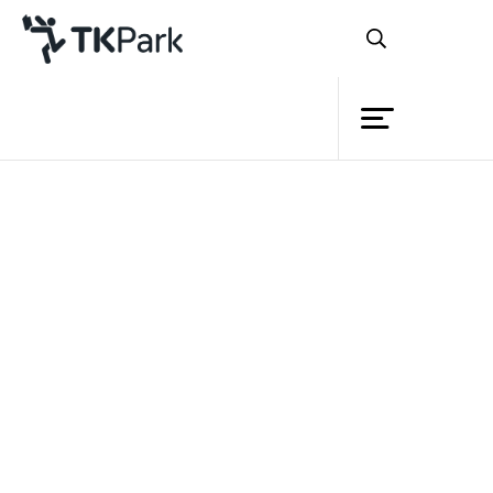
ห้องสมุด
ย้อนกลับ
ความรู้
กิจกรรม
โครงการ
TK park
จับมือ องค์กรปกครองส่วนท้องถิ่น
สมาชิก
จ.ลำปาง เปิด
“
อุทยานการเรียนรู้นคร
เครือข่าย
ลำปาง
”
บริการ