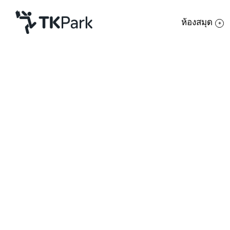
ห้องสมุด
ห้องสมุด
ย้อนกลับ
ความรู้
กิจกรรม
โครงการ
TK park กลับมาแล้ว เพื่อนของเรากลับมาแ
สมาชิก
สร้างสรรค์สิ่งดีๆ เช่นเคย....”
เครือข่าย
บริการ
เกี่ยวกับเรา