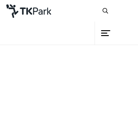
ห้องสมุด
ย้อนกลับ
ความรู้
กิจกรรม
โครงการ
ปัจจุบันสถานการณ์การไม่รู้
สมาชิก
หนังสือของคนไทยนั้น ‘กำลังเข้าขั้นวิกฤต’
เครือข่าย
ผลจากการสำรวจพฤติกรรมการอ่านหนังสือ
บริการ