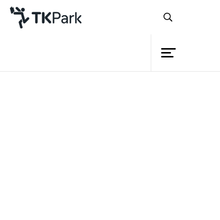
ห้องสมุด
ย้อนกลับ
ความรู้
กิจกรรม
โครงการ
ตลอด 7 ปีที่ผ่านมา
อุทยานการ
สมาชิก
เรียนรู้ TK park
นอกจากจะทำหน้าที่เป็น
เครือข่าย
แหล่งค้นคว้าและสวนสวรรค์ของเหล่าหนอน
บริการ