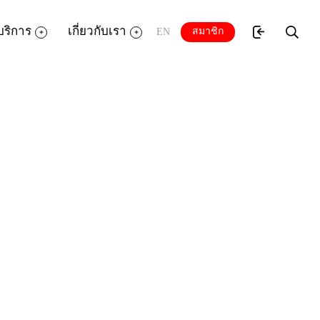
บริการ
เกี่ยวกับเรา
สมาชิก
EN
ู้ TK park เทศบาลเมืองสตูล เปิดมุม
ะชาคมอาเซียน ด้านนายก ทม.สตูล เน้นพัฒนา
ำคัญทางภาคใต้ฝั่งอันดามัน