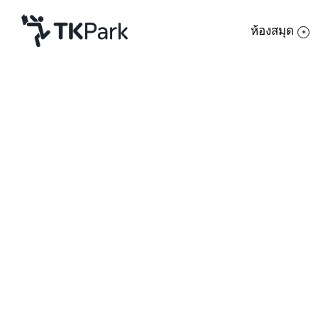
ห้องสมุด
ห้องสมุด
ย้อนกลับ
ความรู้
กิจกรรม
โครงการ
สมาชิก
เครือข่าย
สำนักงานอุทยานการเรียนรู้ TK par
‘ASEAN Knowledge Corner’ แหล่งเรียนรู้เก
บริการ
คน ชูนโยบายส่งเสริมองค์ความรู้ โดยเฉพาะภา
เกี่ยวกับเรา