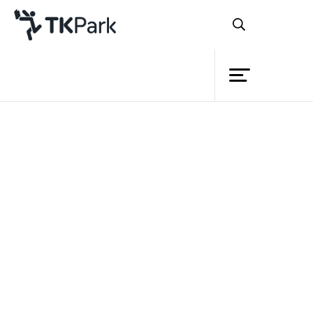
Library
Back
Knowledge
Events
ตำนานสงกรานต์ไทย
Project
Member
คำว่า “สงกรานต์” มาจากภาษา
Network
สันสกฤต แปลว่า ย่างขึ้น ก้าวขึ้น การย้ายที่
Service