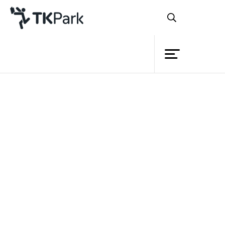
Library
Back
Knowledge
Events
อุทยานการเรียนรู้ TK park
จัดกิจกรรมเพื่อ
Project
เปิดโอกาสให้คนรุ่นใหม่ที่มีฝีมือได้มีพื้นที่ใน
Member
การแสดงออกจากความฝันที่ถูกนำมาทำให้
Network
เป็นความจริง ในรูปแบบผลผลิตของเยาวชน
Service
ใน 6 สาขาไอเดียแจ้งเกิด ประกอบด้วย TK