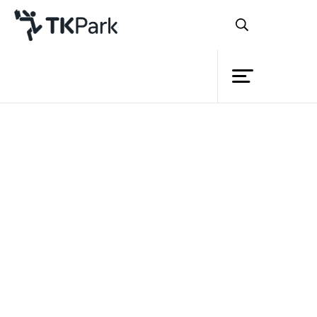
Library
Back
Knowledge
Events
“บอย ตรัย”
Project
อ่านร้อง อ่านเล่น จนเป็นเพลง
Member
Network
Service