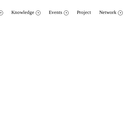
Knowledge
Events
Project
Network
ียนรู้ TK park ร่วมมือกับสื่อพันธมิตร สา
เพื่อแนะนำอุทยานการเรียนรู้ TK park เปิดปร
ปแบบต่างๆ ให้กับน้องๆ นักเรียนและอาจารย
ิหาร ให้การต้อนรับทีมงานจาก TK park เป็นอ