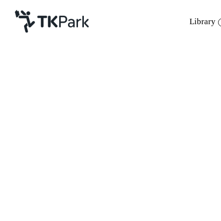
Library
Library
Back
Knowledge
Events
ฝ่ายการตลาดและสื่อสารองค์กร อุทยานการเร
Project
สัญจร ครั้งที่ 2 ผ่านรายการสาระแนคอนแวนซ์ 
Member
Network
สร้างสรรค์ผ่านการอ่านและการเรียนรู้ในรู
Service
ภายในงานมีน้องๆ นักเรียน อาจารย์ และผู้บร
About