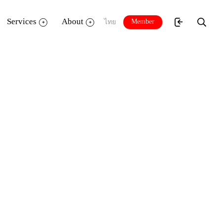
Services
About
Member
ไทย
ระแนแชนแนล จัดบูธกิจกรรมประชาสัมพันธ์
ะตูสู่ห้องสมุดมีชีวิต ส่งเสริมความคิด
์ที่โรงเรียนบางปะกอกวิทยาคม บรรยากาศ
ย่างดี