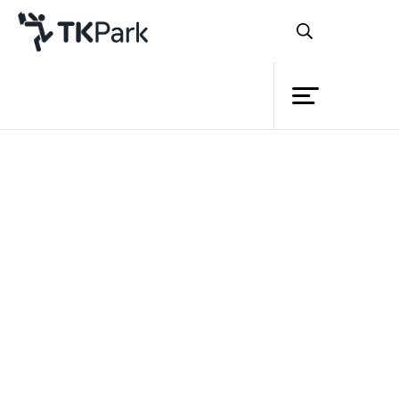
Library
Back
Knowledge
Events
เมื่อเร็วๆ นี้ ฝ่ายการตลาดและสื่อสารองค์กร
Project
อุทยานการเรียนรู้ TK park จับมือกับ
Member
Network
สาระแน แชนแนล ผ่านรายการสาระแนคอน
Service
แว๊นซ์ จัดกิจกรรมสาระบันเทิง ส่งเสริมความ