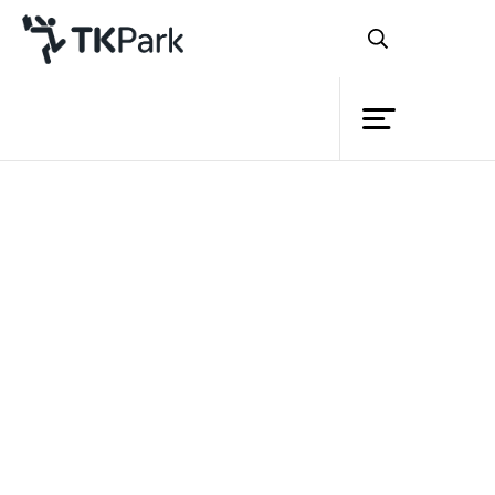
Library
Back
Knowledge
Events
TK park นำเสนอ Digital Guide ช่อง
Project
ทางการเรียนรู้ตลอดชีวิต ในงาน Open
Member
Network
House ของสภาพัฒน์ฯ
Service