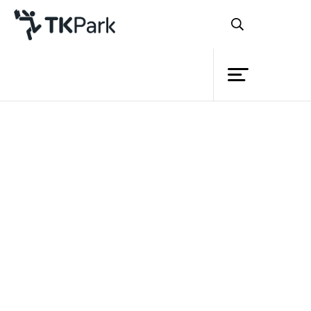
Library
Back
Knowledge
Events
TK park ร่วมมือกรมราชทัณฑ์ สนับสนุน
Project
การอ่านการเรียนรู้ในทัณฑสถานทั่ว
Member
Network
ประเทศ
Service