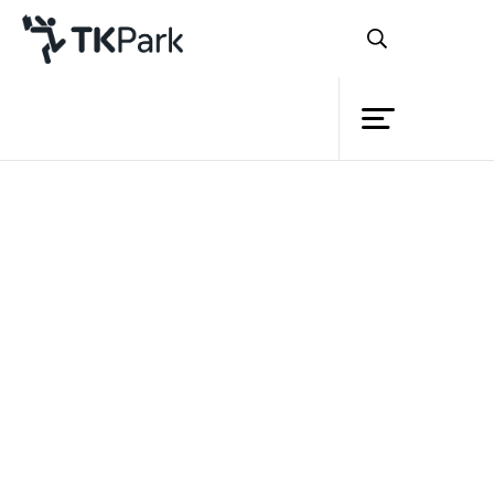
Library
Back
Knowledge
Events
TK park เปิดบริการคืนหนังสือแสนสะดวก
Project
ผ่าน LINE MAN แล้ววันนี้
Member
Network
Service