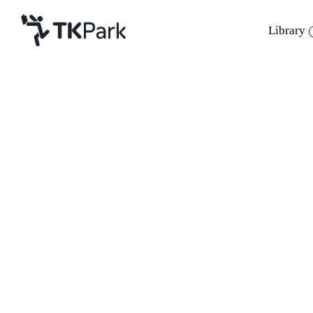
Library
Library
Back
Knowledge
Events
TK park เปิดตัว Read Thaila
Project
Member
Network
Service
About